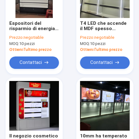
Giro della fabbrica
Controllo di qualità
Espositori del
T4 LED che accende
risparmio di energia
il MDF spesso
Contattici
T5 LED Skincare per il
cosmetico
Prezzo:
negotiable
Prezzo:
negotiable
MDF spesso del
dell'armadietto di
MOQ:
10 pezzi
MOQ:
10 pezzi
negozio 5mm
esposizione del
Richieda una citazione
deposito 5mm
Ottieni l'ultimo prezzo
Ottieni l'ultimo prezzo
Contattaci
Contattaci
Mobilia dell'esposizione del negozio dell'abbigliamento
Mobilia del negozio di gioielli
Vetrina dell'esposizione del telefono cellulare
Armadietti di esposizione ottici del negozio
Vetrina di vetro dell'esposizione
Il negozio cosmetico
10mm ha temperato