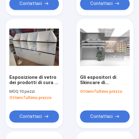
Contattaci
Contattaci
Esposizione di vetro
Gli espositori di
dei prodotti di cura di
Skincare di
pelle di EPE
immaginazione
MOQ:
10 pezzi
Ottieni l'ultimo prezzo
nominano la mobilia
Ottieni l'ultimo prezzo
dei negozi di trucco
con luce principale
Contattaci
Contattaci