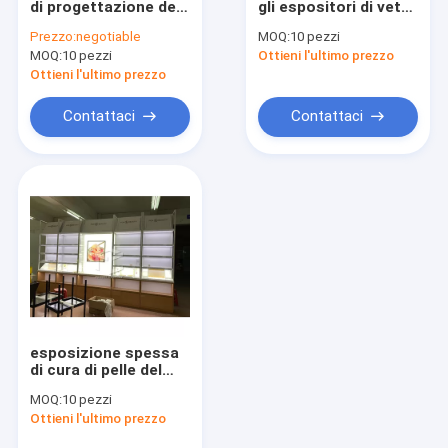
di progettazione del
gli espositori di vetro
Orologio visualizzare vetrina
monomero visualizza
di Skincare per il ODM
Prezzo:
negotiable
MOQ:
10 pezzi
il supporto di cura di
cosmetico del
MOQ:
Scaffali di esposizione della scarpa
10 pezzi
Ottieni l'ultimo prezzo
pelle del supporto del
negozio
MDF di 20mm
Ottieni l'ultimo prezzo
Espositore della borsa
Contattaci
Contattaci
Espositori di Skincare
Esposizione della caffetteria
Mobilia del negozio del fumo
Contenitore per esposizione della parrucca
Armadietto di esposizione del vino
esposizione spessa
Vetrina dell'esposizione del museo
di cura di pelle del
MDF di 15mm per
MOQ:
10 pezzi
l'OEM cosmetico del
Ottieni l'ultimo prezzo
deposito con il
giocatore della TV