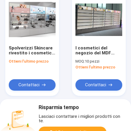
Spolverizzi Skincare
I cosmetici del
rivestito i cosmetici
negozio del MDF
di vendita al
Skincare
Ottieni l'ultimo prezzo
MOQ:
10 pezzi
dettaglio che della
visualizzano
Ottieni l'ultimo prezzo
mobilia
Showcaes spazzolati
dell'esposizione del
castrano dipinto
negozio comperano
decorazione
Contattaci
Contattaci
Risparmia tempo
Lasciaci contattare i migliori prodotti con
te.