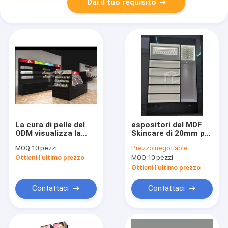
Dai il tuo requisito
La cura di pelle del
espositori del MDF
ODM visualizza la
Skincare di 20mm per
polvere spessa del
l'imballaggio
MOQ:
10 pezzi
Prezzo:
negotiable
Governo del MDF
cosmetico del
Ottieni l'ultimo prezzo
MOQ:
10 pezzi
Skincare di 9mm
cotone del negozio
ricoperta
EPE
Ottieni l'ultimo prezzo
Contattaci
Contattaci