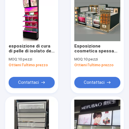
esposizione di cura
Esposizione
di pelle di isolato del
cosmetica spessa
MDF di 16mm per
del negozio del MDF
MOQ:
10 pezzi
MOQ:
10 pezzi
progettazione del
degli espositori
Ottieni l'ultimo prezzo
Ottieni l'ultimo prezzo
monomero del
12mm dell'OEM
negozio
Skincare
Contattaci
Contattaci
Casa
Prodotti
Circa noi