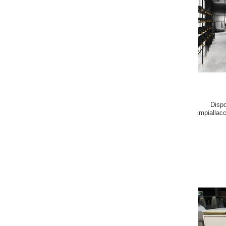
Dispo
impiallacc
del neg