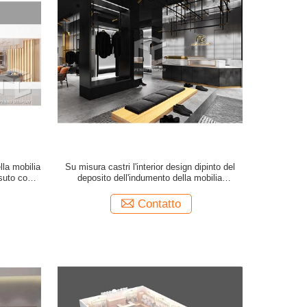
lla mobilia
Su misura castri l'interior design dipinto del
suto copre
deposito dell'indumento della mobilia
Homeware
dell'esposizione del negozio dell'abbigliamento
ricambia i montaggi
Contatto