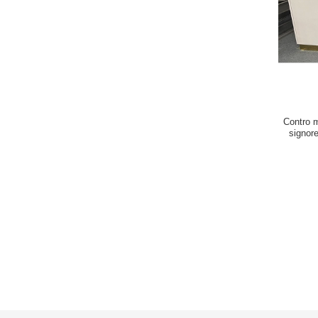
Contro m
signore
or