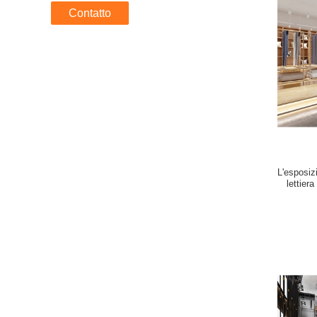
Contatto
L'esposiz
lettier
esposizi