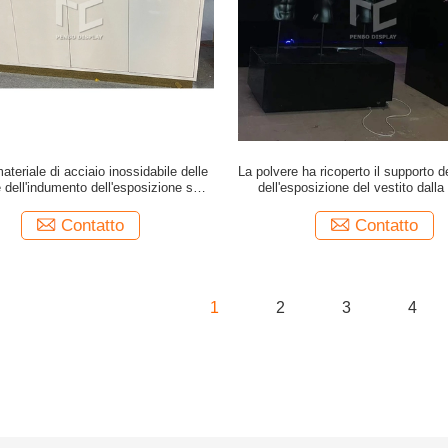
ateriale di acciaio inossidabile delle
La polvere ha ricoperto il supporto d
 dell'indumento dell'esposizione su
dell'esposizione del vestito dalla
dinazione moderna del negozio
dell'esposizione del negozio dell'ab
di scaffali
Contatto
Contatto
1
2
3
4