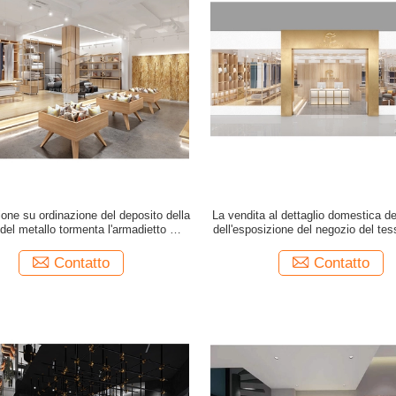
ione su ordinazione del deposito della
La vendita al dettaglio domestica de
a del metallo tormenta l'armadietto di
dell'esposizione del negozio del tes
one domestico di legno del deposito
l'interior design del deposito di 
del tessuto
Contatto
Contatto