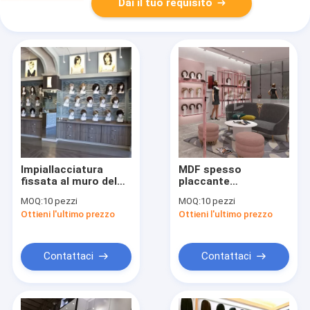
Dai il tuo requisito
Impiallacciatura
MDF spesso
fissata al muro del
placcante
bastone
dell'armadietto di
MOQ:
10 pezzi
MOQ:
10 pezzi
dell'esposizione della
esposizione della
Ottieni l'ultimo prezzo
Ottieni l'ultimo prezzo
parrucca del
parrucca di acciaio
deposito del ODM T5
inossidabile 5mm
LED
Contattaci
Contattaci