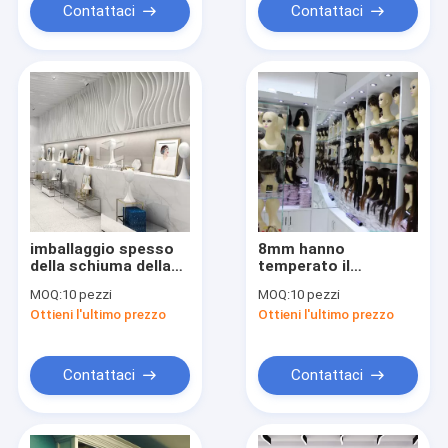
Contattaci
Contattaci
imballaggio spesso
8mm hanno
della schiuma della
temperato il
mobilia EPE
contenitore per
MOQ:
10 pezzi
MOQ:
10 pezzi
dell'esposizione del
esposizione di vetro
Ottieni l'ultimo prezzo
Ottieni l'ultimo prezzo
salone del MDF di
della parrucca con lo
16mm
scaffale regolabile
Contattaci
Contattaci