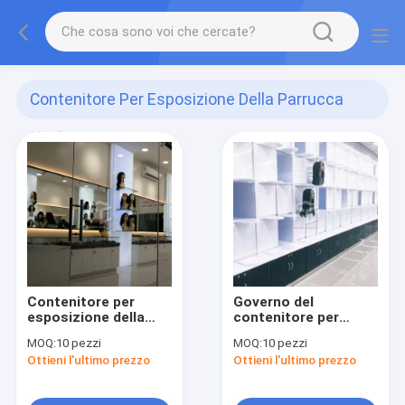
Contenitore Per Esposizione Della Parrucca
(12)
Contenitore per
Governo del
esposizione della
contenitore per
parrucca della testa
esposizione della
MOQ:
10 pezzi
MOQ:
10 pezzi
del MDF
parrucca dell'OEM
Ottieni l'ultimo prezzo
Ottieni l'ultimo prezzo