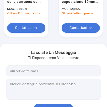
della parrucca del
esposizione 10mm
Orologio visualizzare vetrina
MDF di 16mm
della parrucca di
MOQ:
10 pezzi
MOQ:
10 pezzi
visualizza il pizzo
progettazione del
Ottieni l'ultimo prezzo
Scaffali di esposizione della scarpa
Ottieni l'ultimo prezzo
pieno dell'OEM per
monomero ha
Barber Stations
temperato la
progettazione libera
Espositore della borsa
di vetro
Contattaci
Contattaci
Espositori di Skincare
Esposizione della caffetteria
Lasciate Un Messaggio
Mobilia del negozio del fumo
Ti Risponderemo Velocemente
Contenitore per esposizione della parrucca
Armadietto di esposizione del vino
Vetrina dell'esposizione del museo