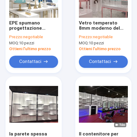
Giro della fabbrica
Controllo di qualità
EPE spumano
Vetro temperato
progettazione
8mm moderno del
Contattici
d'imballaggio del
contenitore per
Prezzo:
negotiable
Prezzo:
negotiable
monomero di acciaio
esposizione della
MOQ:
10 pezzi
MOQ:
10 pezzi
inossidabile del
parrucca progettato
Richieda una citazione
contenitore per
interno del ODM
Ottieni l'ultimo prezzo
Ottieni l'ultimo prezzo
esposizione della
parrucca
Contattaci
Contattaci
Mobilia dell'esposizione del negozio dell'abbigliamento
Mobilia del negozio di gioielli
Vetrina dell'esposizione del telefono cellulare
Armadietti di esposizione ottici del negozio
Vetrina di vetro dell'esposizione
la parete spessa
Il contenitore per