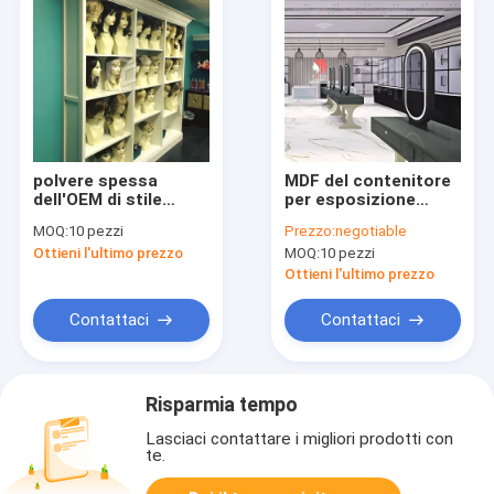
polvere spessa
MDF del contenitore
dell'OEM di stile
per esposizione
dell'armadietto di
15mm della parrucca
MOQ:
10 pezzi
Prezzo:
negotiable
esposizione del
di T4 LED con
Ottieni l'ultimo prezzo
MOQ:
10 pezzi
salone del MDF di
progettazione su
20mm retro
misura del negozio
Ottieni l'ultimo prezzo
ricoperta
Contattaci
Contattaci
Risparmia tempo
Lasciaci contattare i migliori prodotti con
te.