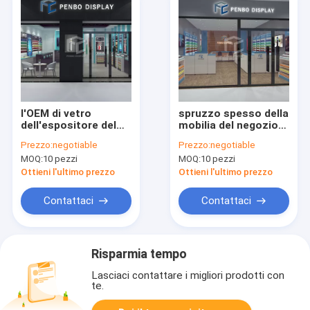
l'OEM di vetro
spruzzo spesso della
dell'espositore del
mobilia del negozio
negozio della
del fumo del MDF di
Prezzo:
negotiable
Prezzo:
negotiable
sigaretta temperato
20mm dipinto con
MOQ:
10 pezzi
MOQ:
10 pezzi
10mm spolverizza
l'alogenuro del
rivestito
metallo
Ottieni l'ultimo prezzo
Ottieni l'ultimo prezzo
Contattaci
Contattaci
Risparmia tempo
Lasciaci contattare i migliori prodotti con
te.