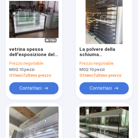
vetrina spessa
La polvere della
dell'esposizione del
schiuma
negozio del vapore
dell'espositore EPE
Prezzo:
negotiable
Prezzo:
negotiable
del MDF di 5mm con
del deposito della
MOQ:
10 pezzi
MOQ:
10 pezzi
illuminazione di T5
sigaretta del ODM ha
LED
ricoperto
Ottieni l'ultimo prezzo
Ottieni l'ultimo prezzo
Contattaci
Contattaci
Casa
Prodotti
Circa noi