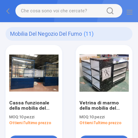
Mobilia Del Negozio Del Fumo
(11)
Cassa funzionale
Vetrina di marmo
della mobilia del
della mobilia del
negozio del fumo del
negozio del fumo
MOQ:
10 pezzi
MOQ:
10 pezzi
MDF
Ottieni l'ultimo prezzo
Ottieni l'ultimo prezzo