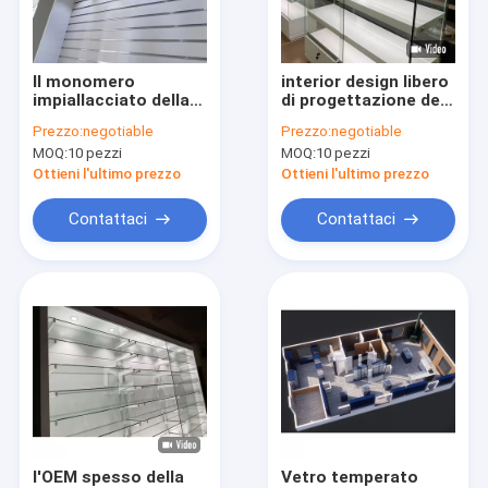
Giro della fabbrica
Controllo di qualità
Il monomero
interior design libero
impiallacciato della
di progettazione del
Contattici
mobilia del negozio
monomero della
Prezzo:
negotiable
Prezzo:
negotiable
del fumo progetta il
mobilia del negozio
MOQ:
10 pezzi
MOQ:
10 pezzi
MDF spesso di 3mm
del fumo del MDF di
Richieda una citazione
12mm
Ottieni l'ultimo prezzo
Ottieni l'ultimo prezzo
Contattaci
Contattaci
Mobilia dell'esposizione del negozio dell'abbigliamento
Mobilia del negozio di gioielli
Vetrina dell'esposizione del telefono cellulare
Armadietti di esposizione ottici del negozio
Vetrina di vetro dell'esposizione
l'OEM spesso della
Vetro temperato