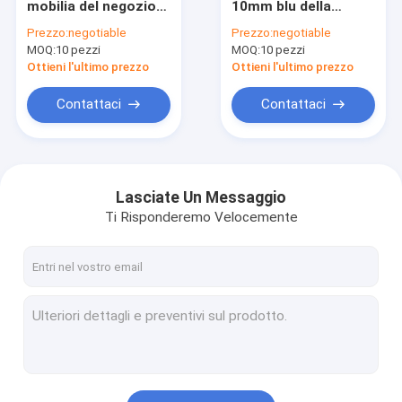
mobilia del negozio
10mm blu della
Orologio visualizzare vetrina
del fumo del MDF di
mobilia del negozio
Prezzo:
negotiable
Prezzo:
negotiable
9mm ha
del fumo di
MOQ:
Scaffali di esposizione della scarpa
10 pezzi
MOQ:
10 pezzi
impiallacciato il
progettazione del
legno solido
monomero
Ottieni l'ultimo prezzo
Ottieni l'ultimo prezzo
Espositore della borsa
Contattaci
Contattaci
Espositori di Skincare
Esposizione della caffetteria
Lasciate Un Messaggio
Mobilia del negozio del fumo
Ti Risponderemo Velocemente
Contenitore per esposizione della parrucca
Armadietto di esposizione del vino
Vetrina dell'esposizione del museo