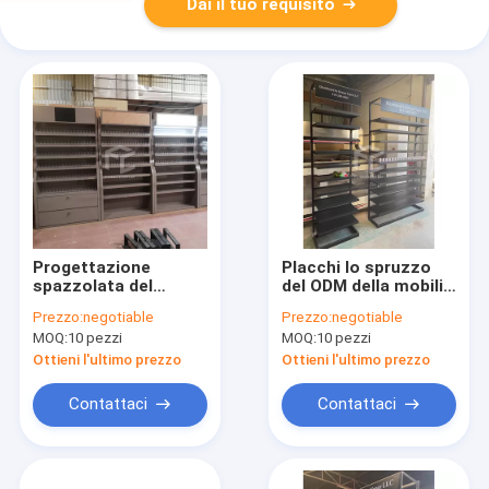
Dai il tuo requisito
Progettazione
Placchi lo spruzzo
spazzolata del
del ODM della mobilia
monomero del
del negozio del fumo
Prezzo:
negotiable
Prezzo:
negotiable
metallo
del ferro dipinto
MOQ:
10 pezzi
MOQ:
10 pezzi
dell'armadietto di
esposizione del
Ottieni l'ultimo prezzo
Ottieni l'ultimo prezzo
negozio della
sigaretta di T5 LED
Contattaci
Contattaci