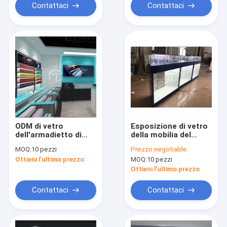
Contattaci
Contattaci
ODM di vetro
Esposizione di vetro
dell'armadietto di
della mobilia del
esposizione del
negozio del vapore
MOQ:
10 pezzi
Prezzo:
negotiable
negozio del fumo del
del ODM con
Ottieni l'ultimo prezzo
MOQ:
10 pezzi
MDF
illuminazione di T4
LED
Ottieni l'ultimo prezzo
Contattaci
Contattaci