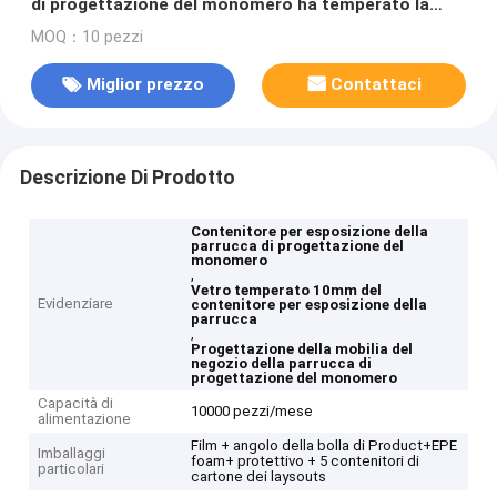
di progettazione del monomero ha temperato la
progettazione libera di vetro
MOQ：10 pezzi
Miglior prezzo
Contattaci
Descrizione Di Prodotto
Contenitore per esposizione della
parrucca di progettazione del
monomero
,
Vetro temperato 10mm del
Evidenziare
contenitore per esposizione della
parrucca
,
Progettazione della mobilia del
negozio della parrucca di
progettazione del monomero
Capacità di
10000 pezzi/mese
alimentazione
Film + angolo della bolla di Product+EPE
Imballaggi
foam+ protettivo + 5 contenitori di
particolari
cartone dei laysouts