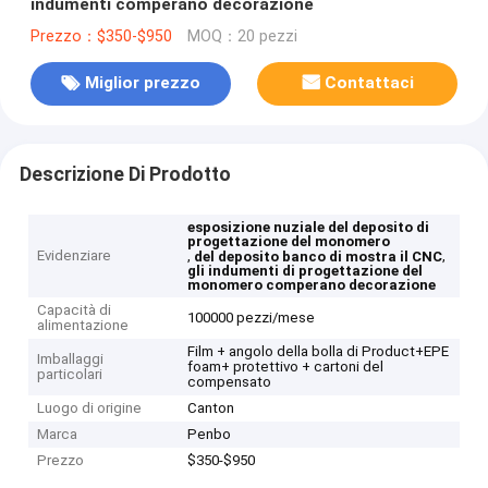
indumenti comperano decorazione
Prezzo：$350-$950
MOQ：20 pezzi
Miglior prezzo
Contattaci
Descrizione Di Prodotto
esposizione nuziale del deposito di
progettazione del monomero
Evidenziare
,
,
del deposito banco di mostra il CNC
gli indumenti di progettazione del
monomero comperano decorazione
Capacità di
100000 pezzi/mese
alimentazione
Film + angolo della bolla di Product+EPE
Imballaggi
foam+ protettivo + cartoni del
particolari
compensato
Luogo di origine
Canton
Marca
Penbo
Prezzo
$350-$950