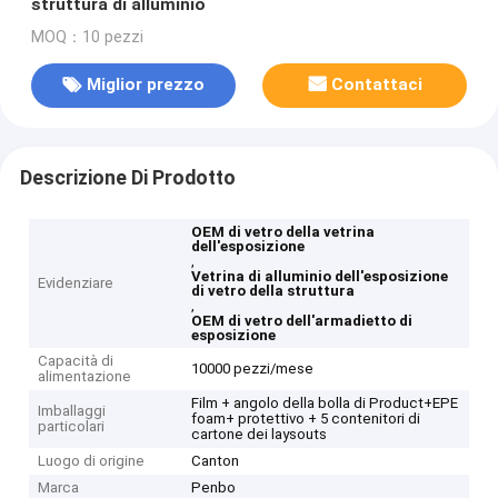
struttura di alluminio
MOQ：10 pezzi
Miglior prezzo
Contattaci
Descrizione Di Prodotto
OEM di vetro della vetrina
dell'esposizione
,
Vetrina di alluminio dell'esposizione
Evidenziare
di vetro della struttura
,
OEM di vetro dell'armadietto di
esposizione
Capacità di
10000 pezzi/mese
alimentazione
Film + angolo della bolla di Product+EPE
Imballaggi
foam+ protettivo + 5 contenitori di
particolari
cartone dei laysouts
Luogo di origine
Canton
Marca
Penbo