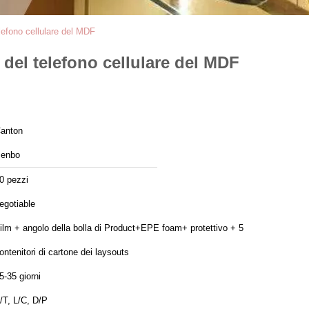
lefono cellulare del MDF
 del telefono cellulare del MDF
anton
enbo
0 pezzi
egotiable
ilm + angolo della bolla di Product+EPE foam+ protettivo + 5
ontenitori di cartone dei laysouts
5-35 giorni
/T, L/C, D/P