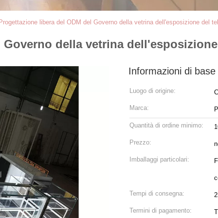
Progettazione libera del ODM del Governo della vetrina dell'esposizione del te
 Governo della vetrina dell'esposizione
Informazioni di base
Luogo di origine:
C
Marca:
P
Quantità di ordine minimo:
1
Prezzo:
n
Imballaggi particolari:
F
c
Tempi di consegna:
2
Termini di pagamento:
T