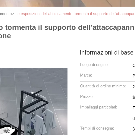
iamento
>
Le esposizioni dell'abbigliamento tormenta il supporto dell'attaccap
o tormenta il supporto dell'attaccapann
one
Informazioni di base
Luogo di origine:
C
Marca:
P
Quantità di ordine minimo:
2
Prezzo:
$
Imballaggi particolari:
F
d
Tempi di consegna:
3