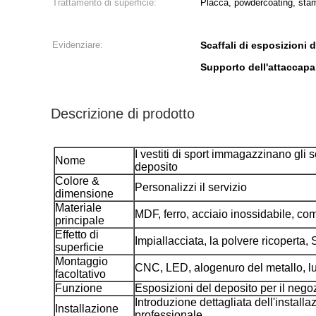
Trattamento di superficie:
Placca, powdercoating, st
Evidenziare:
Scaffali di esposizioni
Supporto dell'attaccapa
Descrizione di prodotto
I vestiti di sport immagazzinano gli sc
Nome
deposito
Colore &
Personalizzi il servizio
dimensione
Materiale
MDF, ferro, acciaio inossidabile, co
principale
Effetto di
Impiallacciata, la polvere ricoperta, 
superficie
Montaggio
CNC, LED, alogenuro del metallo, lu
facoltativo
Funzione
Esposizioni del deposito per il negoz
Introduzione dettagliata dell'installa
Installazione
professionale