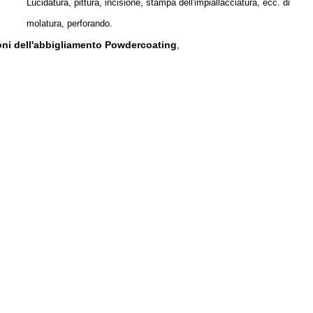
Lucidatura, pittura, incisione, stampa dell'impiallacciatura, ecc. di
molatura, perforando.
ioni dell'abbigliamento Powdercoating
,