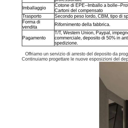
Cotone di EPE--Imballo a bolle--Prot
Imballaggio
Cartoni del compensato
Trasporto
Secondo peso lordo, CBM, tipo di s
Forma di
Rifornimento della fabbrica.
vendita
T/T, Western Union, Paypal, impeg
Pagamento
commerciale, deposito di 50% in anti
spedizione.
Offriamo un servizio di arresto del deposito da pr
Continuiamo progettare le nuove esposizioni del deposi