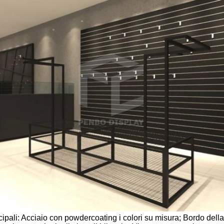
cipali: Acciaio con powdercoating i colori su misura; Bordo dell