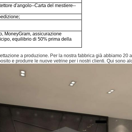
ettore d'angolo--Carta del mestiere--
pedizione;
no, MoneyGram, assicurazione
cipo, equilibrio di 50% prima della
ogettazione a produzione. Per la nostra fabbrica già abbiamo 20
to e produrre le nuove vetrine per i nostri clienti. Qui sono alc