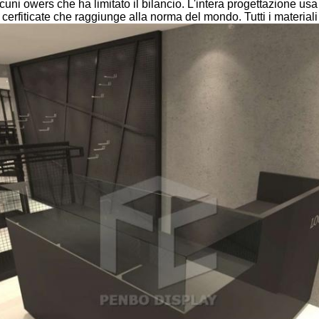
uni owers che ha limitato il bilancio. L'intera progettazione usa
cerfiticate che raggiunge alla norma del mondo. Tutti i materiali