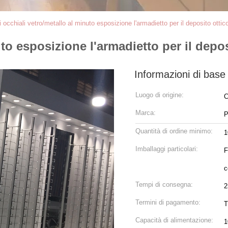
i occhiali vetro/metallo al minuto esposizione l'armadietto per il deposito ottic
uto esposizione l'armadietto per il depos
Informazioni di base
Luogo di origine:
C
Marca:
P
Quantità di ordine minimo:
1
Imballaggi particolari:
F
c
Tempi di consegna:
2
Termini di pagamento:
T
Capacità di alimentazione:
1