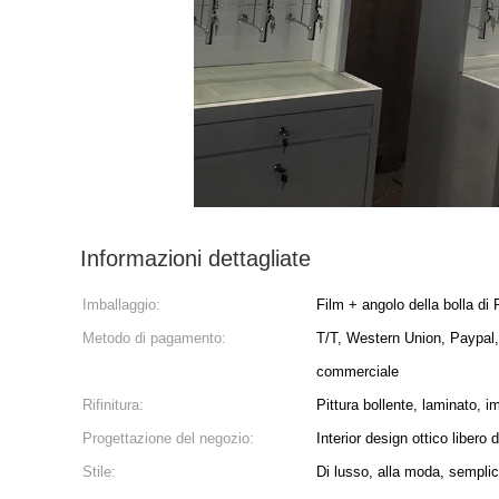
Informazioni dettagliate
Imballaggio:
Film + angolo della bolla d
Metodo di pagamento:
T/T, Western Union, Paypa
commerciale
Rifinitura:
Pittura bollente, laminato, i
Progettazione del negozio:
Interior design ottico libero 
Stile:
Di lusso, alla moda, sempli