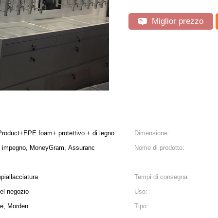
Miglior prezzo
i Product+EPE foam+ protettivo + di legno
Dimensione:
l, impegno, MoneyGram, Assuranc
Nome di prodotto:
mpiallacciatura
Tempi di consegna:
del negozio
Uso:
ce, Morden
Tipo: