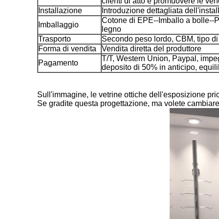
clienti di atto e promuovere le ven
Installazione
Introduzione dettagliata dell'insta
Cotone di EPE--Imballo a bolle--Pr
Imballaggio
legno
Trasporto
Secondo peso lordo, CBM, tipo di
Forma di vendita
Vendita diretta del produttore
T/T, Western Union, Paypal, imp
Pagamento
deposito di 50% in anticipo, equi
Sull'immagine, le vetrine ottiche dell'esposizione pric
Se gradite questa progettazione, ma volete cambiare 