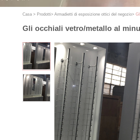
Casa
>
Prodotti
>
Armadietti di esposizione ottici del negozio
>
Gl
Gli occhiali vetro/metallo al min