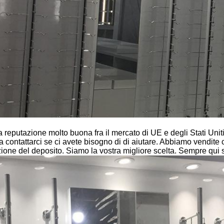
na reputazione molto buona fra il mercato di UE e degli Stati Uni
o a contattarci se ci avete bisogno di di aiutare. Abbiamo vendite 
luzione del deposito. Siamo la vostra migliore scelta. Sempre qui