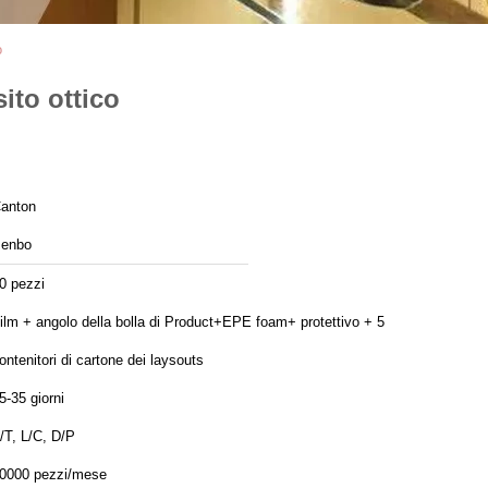
o
ito ottico
anton
enbo
0 pezzi
ilm + angolo della bolla di Product+EPE foam+ protettivo + 5
ontenitori di cartone dei laysouts
5-35 giorni
/T, L/C, D/P
0000 pezzi/mese