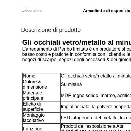
Evidenziare:
Armadietto di esposizion
Descrizione di prodotto
Gli occhiali vetro/metallo al min
L'arredamento di Penbo limitato è un produttore shopfit
basso costo e pratiche in conformità con i clienti & l
negozi di scarpe, negozi degli accessori & dei gioiell
Nome
Gli occhiali vetro/metallo al minut
Colore &
Su misura
dimensione
Materiale
MDF, legno solido, marmo, acrilico
principale
Effetto di
Impiallacciata, la polvere ricoper
superficie
Montaggio
LED, alogenuro del metallo, luce d
facoltativo
Prodotti dell'esposizione a Attr
Funzione