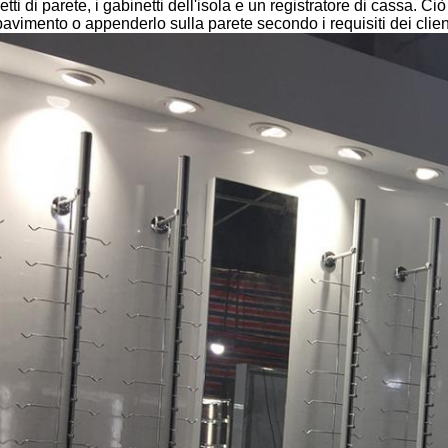
di parete, i gabinetti dell'isola e un registratore di cassa. Ciò
pavimento o appenderlo sulla parete secondo i requisiti dei clien