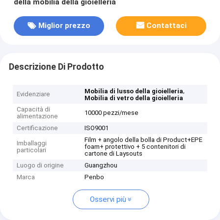
della mobilia della gioielleria
Miglior prezzo
Contattaci
Descrizione Di Prodotto
,
Mobilia di lusso della gioielleria
Evidenziare
Mobilia di vetro della gioielleria
Capacità di
10000 pezzi/mese
alimentazione
Certificazione
ISO9001
Film + angolo della bolla di Product+EPE
Imballaggi
foam+ protettivo + 5 contenitori di
particolari
cartone di Laysouts
Luogo di origine
Guangzhou
Marca
Penbo
Osservi più