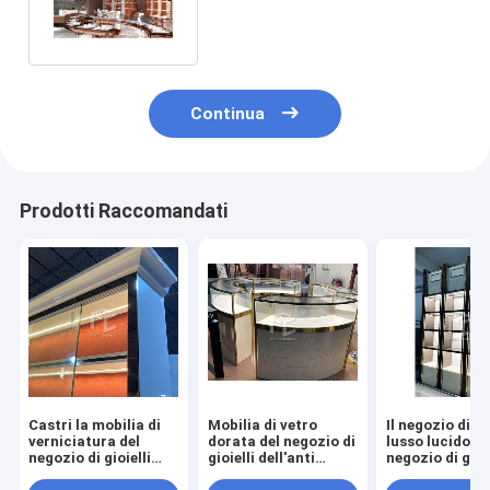
vetro della mobilia della
gioielleria
Continua
Prodotti Raccomandati
Castri la mobilia di
Mobilia di vetro
Il negozio di mo
verniciatura del
dorata del negozio di
lusso lucido de
negozio di gioielli
gioielli dell'anti
negozio di gioie
due cassetti in parte
impronta digitale
visualizza la 