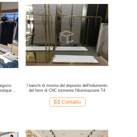
negozio
I banchi di mostra del deposito dell'indumento
outique del
del ferro di CNC tormenta l'illuminazione T4
i
Contatto