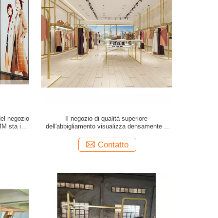
del negozio
Il negozio di qualità superiore
M sta il
dell'abbigliamento visualizza densamente il
gozio
MDF della mobilia 20mm
Contatto