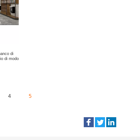
banco di
zio di modo
4
5