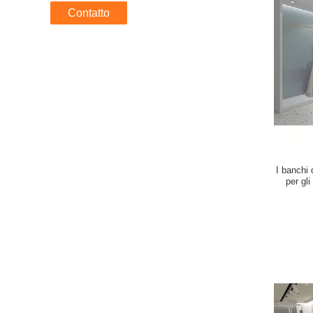
Contatto
I banchi 
per gl