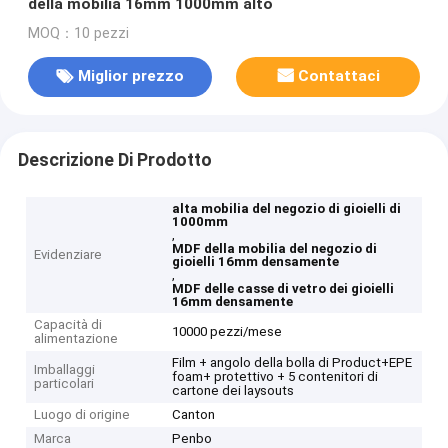
della mobilia 16mm 1000mm alto
MOQ：10 pezzi
Miglior prezzo
Contattaci
Descrizione Di Prodotto
alta mobilia del negozio di gioielli di
1000mm
,
MDF della mobilia del negozio di
Evidenziare
gioielli 16mm densamente
,
MDF delle casse di vetro dei gioielli
16mm densamente
Capacità di
10000 pezzi/mese
alimentazione
Film + angolo della bolla di Product+EPE
Imballaggi
foam+ protettivo + 5 contenitori di
particolari
cartone dei laysouts
Luogo di origine
Canton
Marca
Penbo