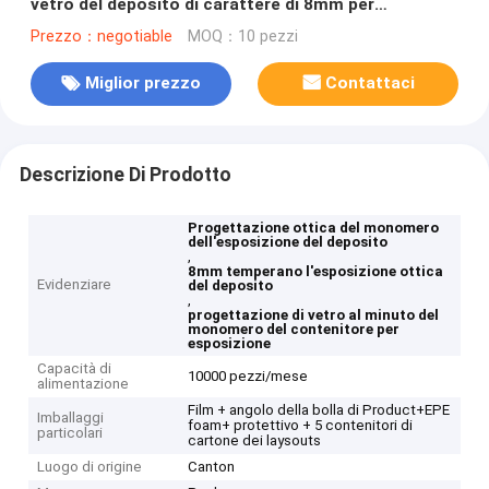
vetro del deposito di carattere di 8mm per
progettazione del monomero del deposito
Prezzo：negotiable
MOQ：10 pezzi
Miglior prezzo
Contattaci
Descrizione Di Prodotto
Progettazione ottica del monomero
dell'esposizione del deposito
,
8mm temperano l'esposizione ottica
Evidenziare
del deposito
,
progettazione di vetro al minuto del
monomero del contenitore per
esposizione
Capacità di
10000 pezzi/mese
alimentazione
Film + angolo della bolla di Product+EPE
Imballaggi
foam+ protettivo + 5 contenitori di
particolari
cartone dei laysouts
Luogo di origine
Canton