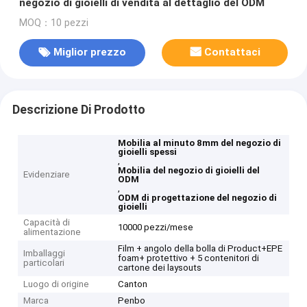
negozio di gioielli di vendita al dettaglio del ODM
MOQ：10 pezzi
Miglior prezzo
Contattaci
Descrizione Di Prodotto
Mobilia al minuto 8mm del negozio di
gioielli spessi
,
Mobilia del negozio di gioielli del
Evidenziare
ODM
,
ODM di progettazione del negozio di
gioielli
Capacità di
10000 pezzi/mese
alimentazione
Film + angolo della bolla di Product+EPE
Imballaggi
foam+ protettivo + 5 contenitori di
particolari
cartone dei laysouts
Luogo di origine
Canton
Marca
Penbo