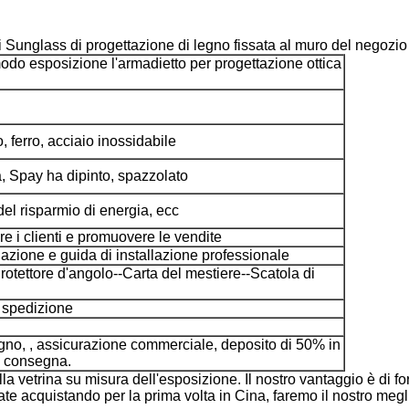
di Sunglass di progettazione di legno fissata al muro del negozio
i modo esposizione l'armadietto per progettazione ottica
, ferro, acciaio inossidabile
ta, Spay ha dipinto, spazzolato
el risparmio di energia, ecc
are i clienti e promuovere le vendite
llazione e guida di installazione professionale
otettore d'angolo--Carta del mestiere--Scatola di
 spedizione
gno, , assicurazione commerciale, deposito di 50% in
la consegna.
la vetrina su misura dell'esposizione. Il nostro vantaggio è di for
ate acquistando per la prima volta in Cina, faremo il nostro meglio