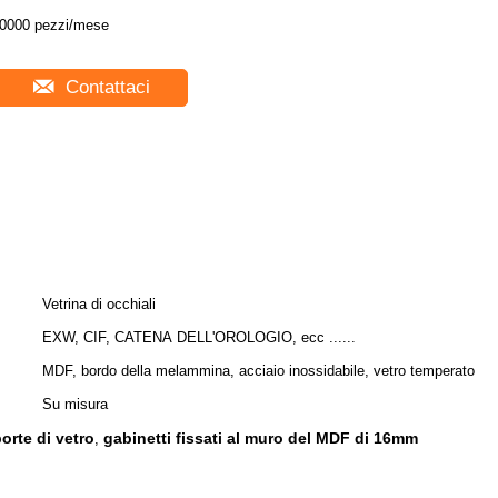
0000 pezzi/mese
Contattaci
Vetrina di occhiali
EXW, CIF, CATENA DELL'OROLOGIO, ecc ......
MDF, bordo della melammina, acciaio inossidabile, vetro temperato
Su misura
orte di vetro
gabinetti fissati al muro del MDF di 16mm
,