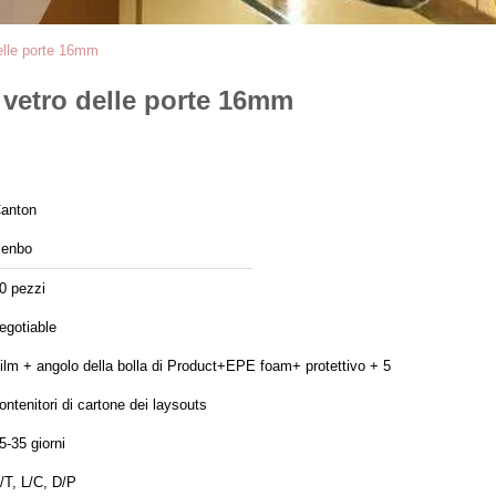
delle porte 16mm
 vetro delle porte 16mm
anton
enbo
0 pezzi
egotiable
ilm + angolo della bolla di Product+EPE foam+ protettivo + 5
ontenitori di cartone dei laysouts
5-35 giorni
/T, L/C, D/P