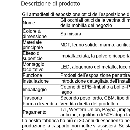
Descrizione di prodotto
Gli armadietti di esposizione ottici dell'esposizione 
Gli occhiali ottici della vetrina d
Nome
della mobilia del negozio
Colore &
Su misura
dimensione
Materiale
MDF, legno solido, marmo, acrilico
principale
Effetto di
Impiallacciata, la polvere ricoper
superficie
Montaggio
LED, alogenuro del metallo, luce d
facoltativo
Funzione
Prodotti dell'esposizione per attir
Installazione
Introduzione dettagliata dell'insta
Cotone di EPE--Imballo a bolle--Pr
Imballaggio
legno
Trasporto
Secondo peso lordo, CBM, tipo di
Forma di vendita
Vendita diretta del produttore
T/T, Western Union, Paypal, impe
Pagamento
anticipo, equilibrio di 50% dopo 
La nostra fabbrica ha più di 20 anni di esperienza nel
produzione, a trasporto, noi inoltre vi assisterà. Se st