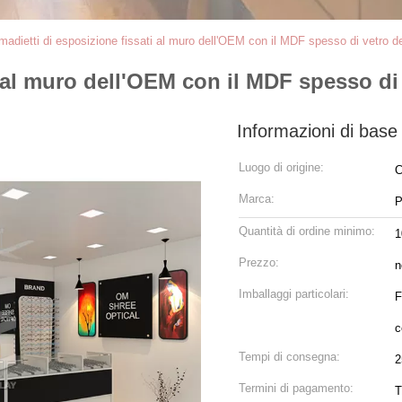
madietti di esposizione fissati al muro dell'OEM con il MDF spesso di vetro 
i al muro dell'OEM con il MDF spesso di
Informazioni di base
Luogo di origine:
C
Marca:
P
Quantità di ordine minimo:
1
Prezzo:
n
Imballaggi particolari:
F
c
Tempi di consegna:
2
Termini di pagamento:
T