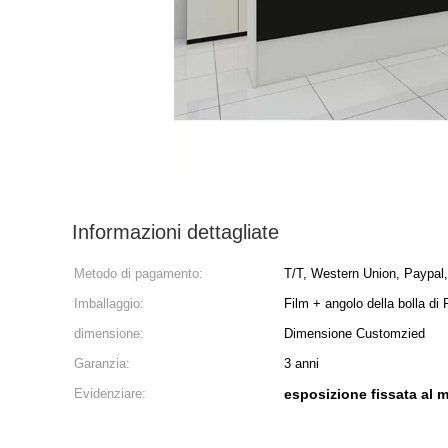
Informazioni dettagliate
Metodo di pagamento:
T/T, Western Union, Paypal
Imballaggio:
Film + angolo della bolla d
dimensione:
Dimensione Customzied
Garanzia:
3 anni
Evidenziare:
esposizione fissata al